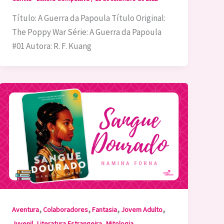
Título: A Guerra da Papoula Título Original:
The Poppy War Série: A Guerra da Papoula
#01 Autora: R. F. Kuang
,
,
,
,
Aventura
Colaboradores
Fantasia
Jovem Adulto
,
,
,
Juvenil
Literatura Estrangeira
Mitologia