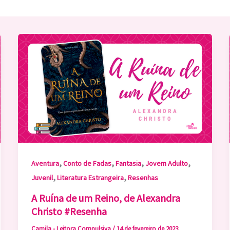
,
,
,
,
Aventura
Conto de Fadas
Fantasia
Jovem Adulto
,
,
Juvenil
Literatura Estrangeira
Resenhas
A Ruína de um Reino, de Alexandra
Christo #Resenha
Camila - Leitora Compulsiva
/
14 de fevereiro de 2023