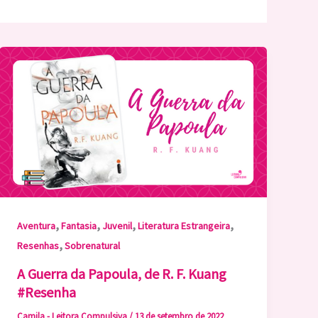
,
,
,
,
Aventura
Fantasia
Juvenil
Literatura Estrangeira
,
Resenhas
Sobrenatural
A Guerra da Papoula, de R. F. Kuang
#Resenha
Camila - Leitora Compulsiva
/
13 de setembro de 2022