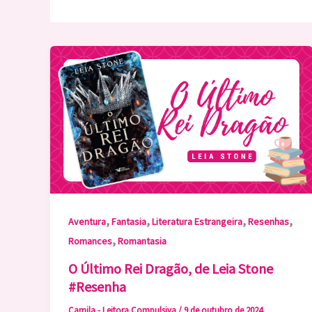
,
,
,
,
Aventura
Fantasia
Literatura Estrangeira
Resenhas
,
Romances
Romantasia
O Último Rei Dragão, de Leia Stone
#Resenha
Camila - Leitora Compulsiva
/
9 de outubro de 2024