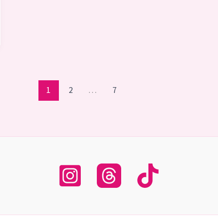
1
2
…
7