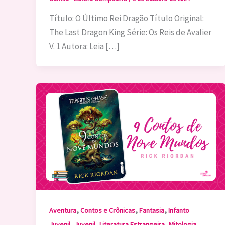
Título: O Último Rei Dragão Título Original:
The Last Dragon King Série: Os Reis de Avalier
V. 1 Autora: Leia […]
,
,
,
Aventura
Contos e Crônicas
Fantasia
Infanto
,
,
,
,
Juvenil
Juvenil
Literatura Estrangeira
Mitologia