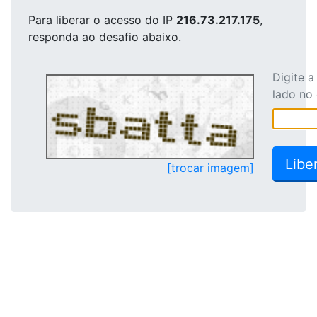
Para liberar o acesso
do IP
216.73.217.175
,
responda ao desafio abaixo.
Digite 
lado no
[trocar imagem]