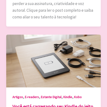
perder a sua assinatura, criatividade e voz
autoral. Clique para ler o post completo e saiba
como aliar o seu talento à tecnologia!
,
,
,
,
Artigos
E-readers
Estante Digital
Kindle
Kobo
Você está carregando seu Kindle do jeito