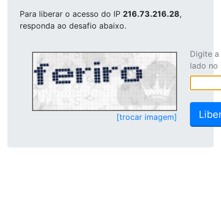
Para liberar o acesso
do IP
216.73.216.28
,
responda ao desafio abaixo.
Digite 
lado no
[trocar imagem]