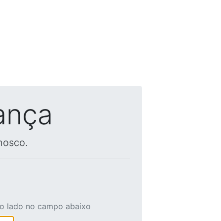
ança
nosco.
ao lado no campo abaixo