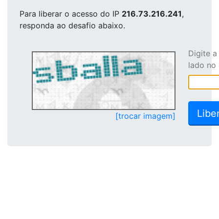
Para liberar o acesso
do IP
216.73.216.241
,
responda ao desafio abaixo.
Digite 
lado no
[trocar imagem]