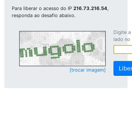
Para liberar o acesso
do IP
216.73.216.54
,
responda ao desafio abaixo.
Digite 
lado no
[trocar imagem]