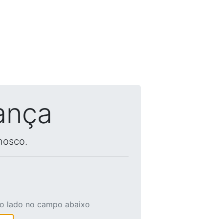
ança
nosco.
ao lado no campo abaixo