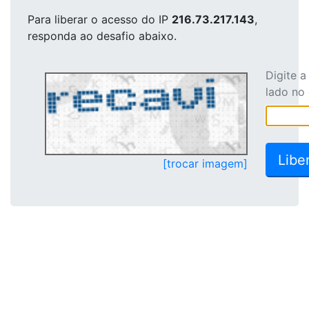
Para liberar o acesso
do IP
216.73.217.143
,
responda ao desafio abaixo.
Digite 
lado no
[trocar imagem]