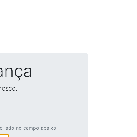
ança
nosco.
ao lado no campo abaixo