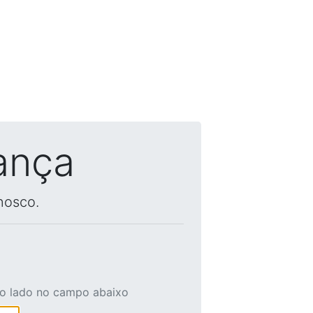
ança
nosco.
ao lado no campo abaixo