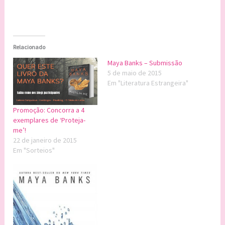
Relacionado
Maya Banks – Submissão
5 de maio de 2015
Em "Literatura Estrangeira"
Promoção: Concorra a 4
exemplares de ‘Proteja-
me’!
22 de janeiro de 2015
Em "Sorteios"