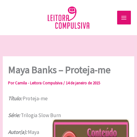
Ir
para
o
conteúdo
Maya Banks – Proteja-me
Por
Camila - Leitora Compulsiva
/
14 de janeiro de 2015
Título:
Proteja-me
Série:
Trilogia Slow Burn
Autor(a):
Maya