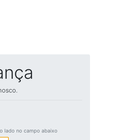
ança
nosco.
ao lado no campo abaixo