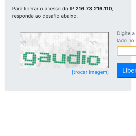
Para liberar o acesso
do IP
216.73.216.110
,
responda ao desafio abaixo.
Digite 
lado no
[trocar imagem]