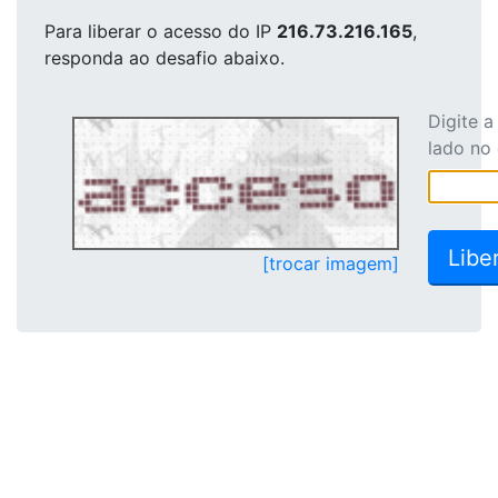
Para liberar o acesso
do IP
216.73.216.165
,
responda ao desafio abaixo.
Digite 
lado no
[trocar imagem]