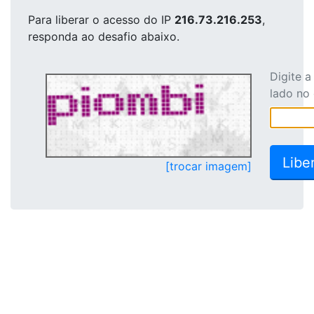
Para liberar o acesso
do IP
216.73.216.253
,
responda ao desafio abaixo.
Digite 
lado no
[trocar imagem]