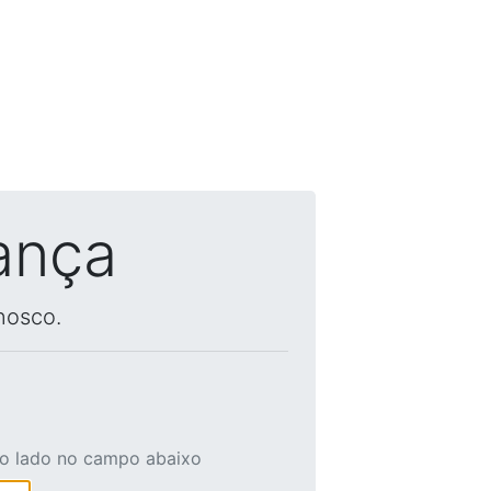
ança
nosco.
ao lado no campo abaixo