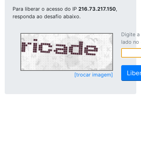
Para liberar o acesso
do IP
216.73.217.150
,
responda ao desafio abaixo.
Digite 
lado no
[trocar imagem]