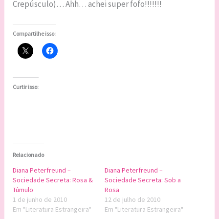
Crepúsculo)… Ahh… achei super fofo!!!!!!!
Compartilhe isso:
Curtir isso:
Relacionado
Diana Peterfreund –
Diana Peterfreund –
Sociedade Secreta: Rosa &
Sociedade Secreta: Sob a
Túmulo
Rosa
1 de junho de 2010
12 de julho de 2010
Em "Literatura Estrangeira"
Em "Literatura Estrangeira"