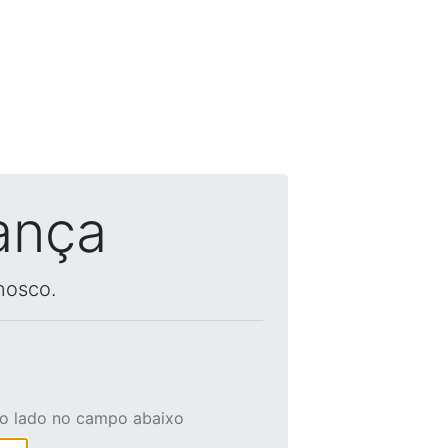
ança
nosco.
ao lado no campo abaixo