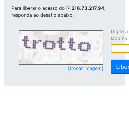
Para liberar o acesso
do IP
216.73.217.94
,
responda ao desafio abaixo.
Digite 
lado no
[trocar imagem]