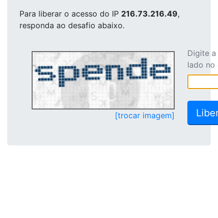
Para liberar o acesso
do IP
216.73.216.49
,
responda ao desafio abaixo.
Digite 
lado no
[trocar imagem]