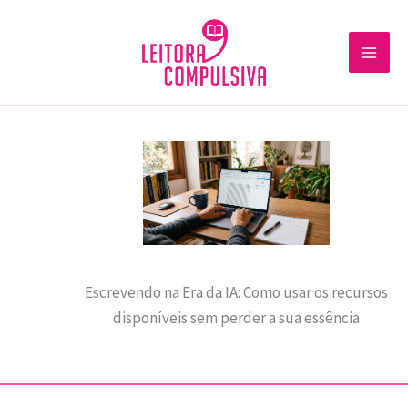
Ir
para
o
conteúdo
Escrevendo na Era da IA: Como usar os recursos
disponíveis sem perder a sua essência