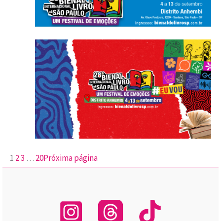
1
2
3
…
20
Próxima página