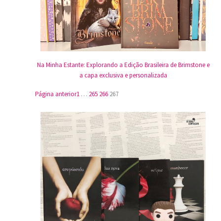
Na Minha Estante: Explorando a Edição Brasileira de Brimstone e
a capa exclusiva e personalizada
Página anterior
1
…
265
266
267