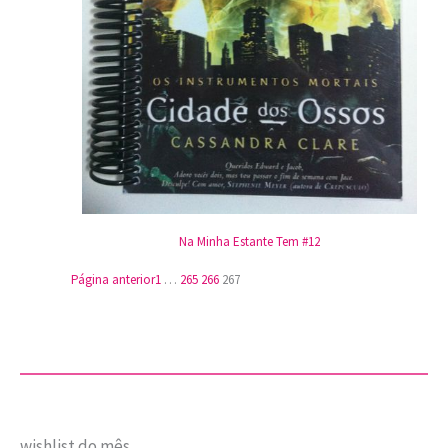
Na Minha Estante Tem #12
Página anterior
1
…
265
266
267
wishlist do mês