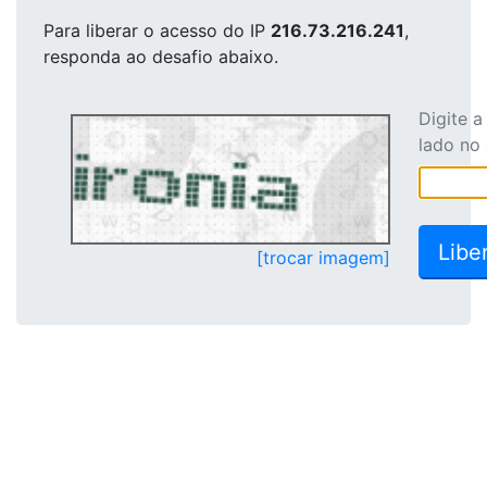
Para liberar o acesso
do IP
216.73.216.241
,
responda ao desafio abaixo.
Digite 
lado no
[trocar imagem]