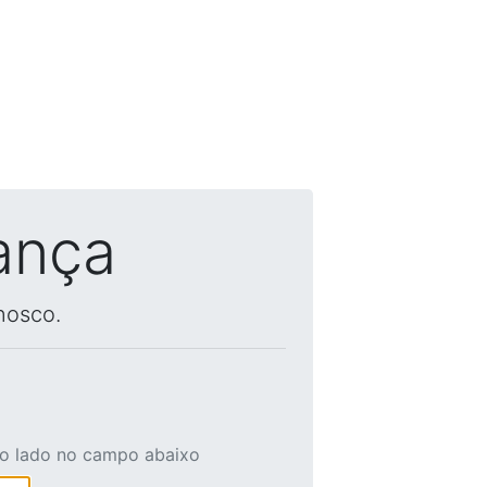
ança
nosco.
ao lado no campo abaixo