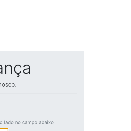
ança
nosco.
ao lado no campo abaixo