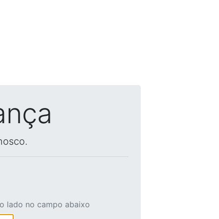
ança
nosco.
ao lado no campo abaixo