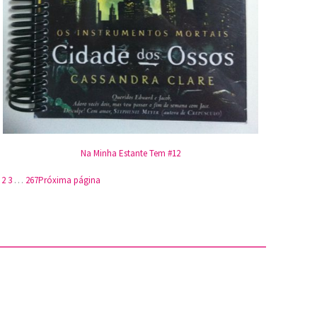
Na Minha Estante Tem #12
2
3
…
267
Próxima página