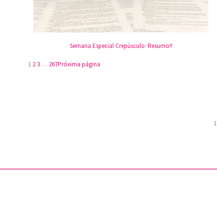
Semana Especial Crepúsculo: Resumo!!
1
2
3
…
267
Próxima página
1