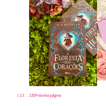
1
2
3
…
135
Próxima página