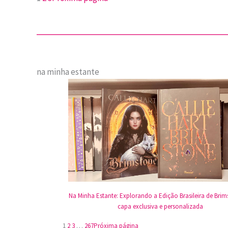
na minha estante
Na Minha Estante: Explorando a Edição Brasileira de Brim
capa exclusiva e personalizada
1
2
3
…
267
Próxima página