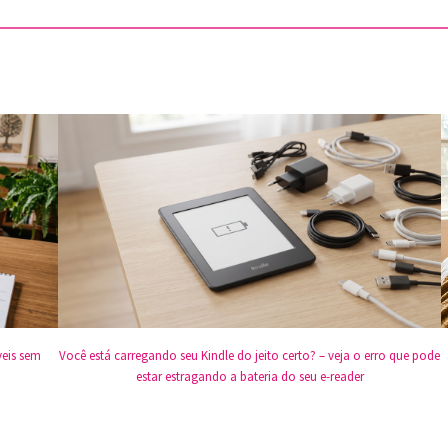
Você está carregando seu Kindle do jeito certo? – veja o erro que pode
veis sem
estar estragando a bateria do seu e-reader