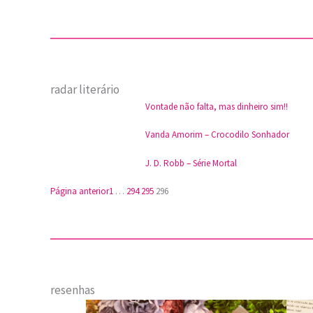
radar literário
Vontade não falta, mas dinheiro sim!!
Vanda Amorim – Crocodilo Sonhador
J. D. Robb – Série Mortal
Página anterior
1
…
294
295
296
resenhas