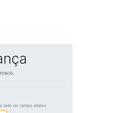
ança
nosco.
ao lado no campo abaixo