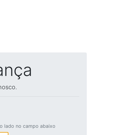
ança
nosco.
ao lado no campo abaixo