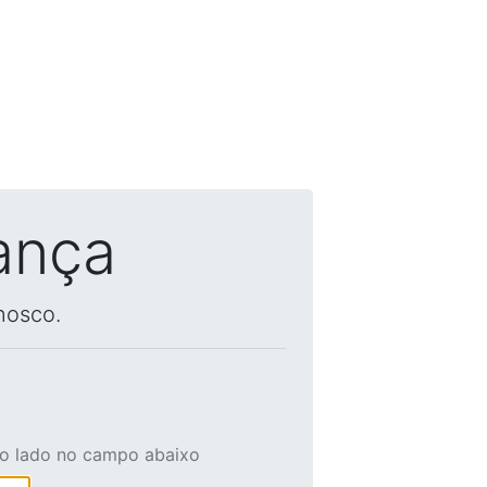
ança
nosco.
ao lado no campo abaixo