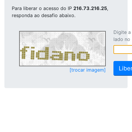
Para liberar o acesso
do IP
216.73.216.25
,
responda ao desafio abaixo.
Digite 
lado no
[trocar imagem]