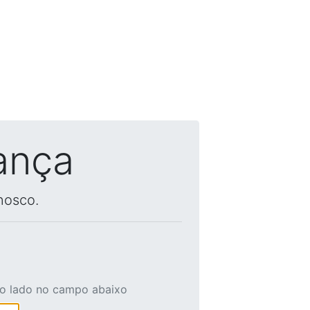
ança
nosco.
ao lado no campo abaixo