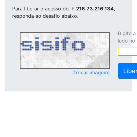
Para liberar o acesso
do IP
216.73.216.134
,
responda ao desafio abaixo.
Digite 
lado no
[trocar imagem]