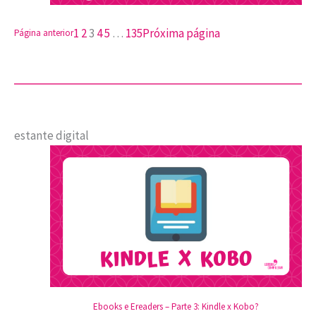
1
2
3
4
5
…
135
Próxima página
Página anterior
estante digital
Ebooks e Ereaders – Parte 3: Kindle x Kobo?