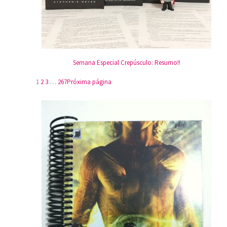
Semana Especial Crepúsculo: Resumo!!
1
2
3
…
267
Próxima página