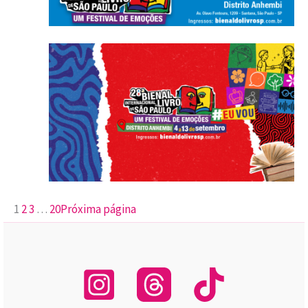
1
2
3
…
20
Próxima página