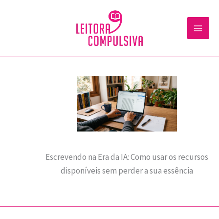
Ir
para
o
conteúdo
Escrevendo na Era da IA: Como usar os recursos
disponíveis sem perder a sua essência