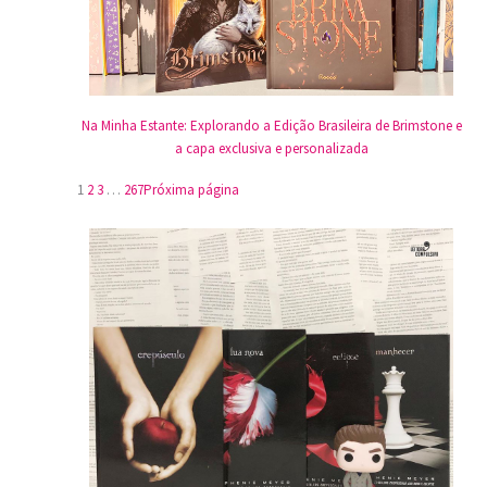
Na Minha Estante: Explorando a Edição Brasileira de Brimstone e
a capa exclusiva e personalizada
1
2
3
…
267
Próxima página