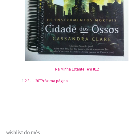
Na Minha Estante Tem #12
1
2
3
…
267
Próxima página
wishlist do mês